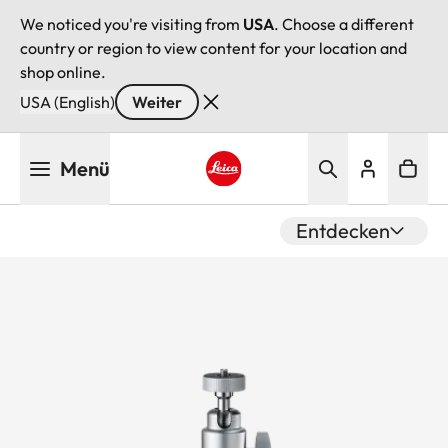
We noticed you're visiting from
USA
. Choose a different
country or region to view content for your location and
shop online.
USA (English)
Weiter
Direkt
Menü
zum
Inhalt
Leica logo - Home
Entdecken