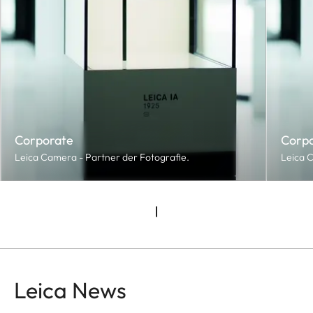
Corporate
Corp
Leica Camera - Partner der Fotografie.
Leica C
Leica News