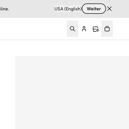
line.
USA (English)
Weiter