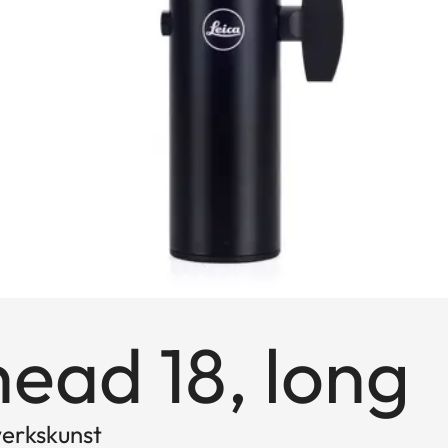
head 18, long
werkskunst