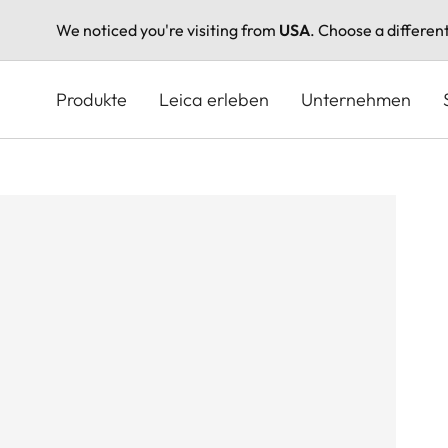
We noticed you're visiting from
USA
. Choose a differen
Direkt
zum
Produkte
Leica erleben
Unternehmen
Inhalt