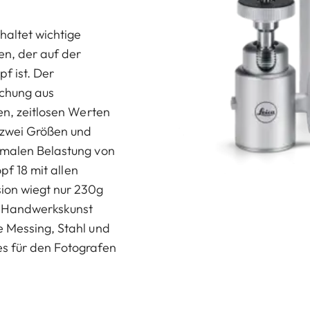
haltet wichtige
en, der auf der
f ist. Der
schung aus
en, zeitlosen Werten
n zwei Größen und
imalen Belastung von
opf 18 mit allen
ion wiegt nur 230g
te Handwerkskunst
 Messing, Stahl und
es für den Fotografen