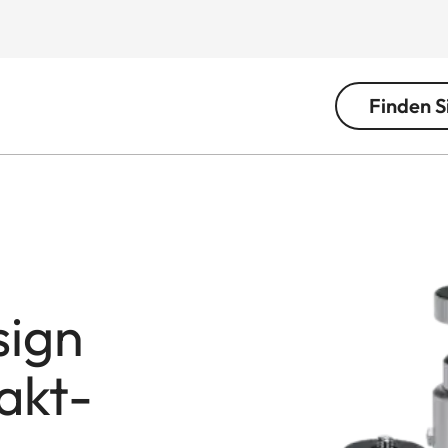
Finden S
sign
akt-