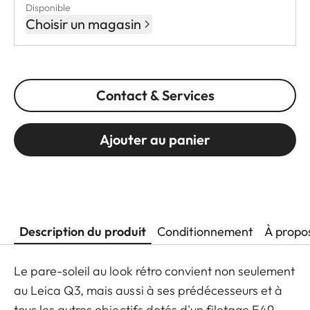
Disponible
Choisir un magasin
Contact & Services
Ajouter au panier
Description du produit
Conditionnement
À propo
Le pare-soleil au look rétro convient non seulement
au Leica Q3, mais aussi à ses prédécesseurs et à
tous les autres objectifs dotés d'un filetage E49.