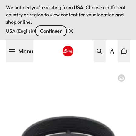
We noticed you're visiting from
USA
. Choose a different
country or region to view content for your location and
shop online.
USA (English)
Continuer
Aller
Menu
au
contenu
Leica logo - Home
principal