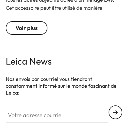
Cet accessoire peut être utilisé de manière
polyvalente et offre une plus grande flexibilité
d'utilisation.
Voir plus
Les accessoires du Leica Q3 se déclinent dans
différents coloris. Ils peuvent être mélangés et
assortis selon vos goûts personnels.
Leica News
Les acccesoires Q3 :
Nos envois par courriel vous tiendront
- Repose pouce
constamment informé sur le monde fascinant de
- Cache de la griffe flash
Leica:
- Bouton de déclenchement
- Pare-soleil rond
Votre adresse courriel
- Bouchon d'objectif