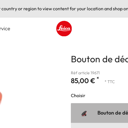
t country or region to view content for your location and shop on
rvice
Leica logo - Home
Bouton de déc
Réf article 19671
*
85,00 €
* TTC
Choisir
Bouton de déc