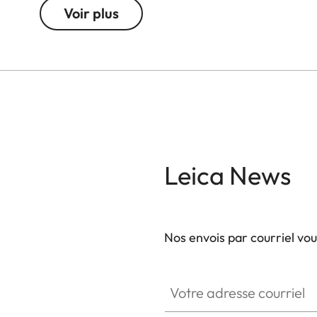
selon vos goûts personnels.
Voir plus
Les acccesoires Q3 :
- Repose pouce
- Cache de la griffe flash
- Bouton de déclenchement
- Pare-soleil rond
- Bouchon d'objectif
Leica News
Tous ces accessoires sont disponibles en trois fin
que laiton finition brossée.
Nos envois par courriel vo
Votre adresse courriel