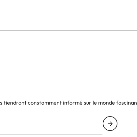
itions : aluminium anodisé noir ou anodisé argent, ainsi
us tiendront constamment informé sur le monde fascinan