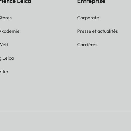
rience Leica
Entreprise
Stores
Corporate
 Akademie
Presse et actualités
Welt
Carrières
g Leica
tter