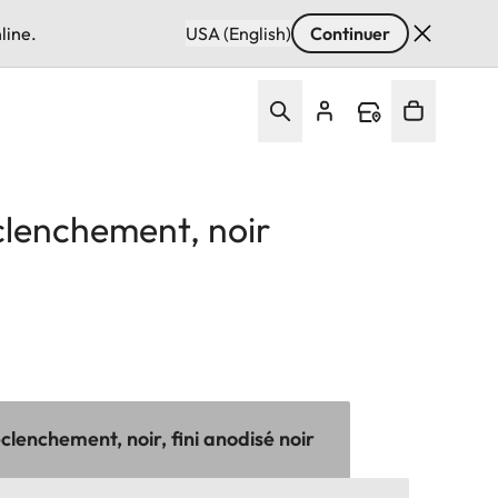
line.
USA (English)
Continuer
lenchement, noir
lenchement, noir, fini anodisé noir