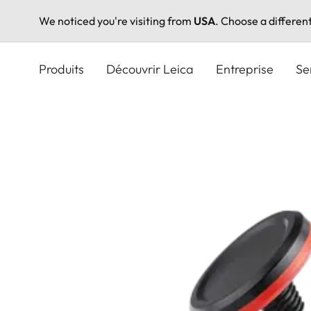
We noticed you're visiting from
USA
. Choose a differen
Aller
au
Produits
Découvrir Leica
Entreprise
Se
contenu
principal