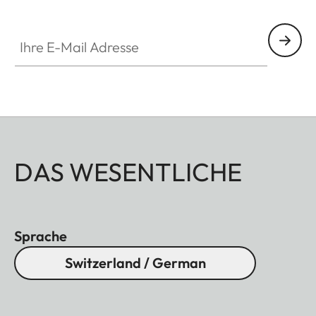
- Gegenlichtblende, rund
- Objektivdeckel
Ihre E-Mail Adresse
Die Zubehörteile sind in drei Ausführungen
erhältlich: Aluminium, schwarz eloxiert oder silber
eloxiert sowie Messing, gestrahlt.
DAS WESENTLICHE
Sprache
Switzerland / German