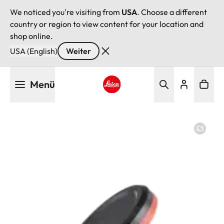
We noticed you're visiting from
USA
. Choose a different
country or region to view content for your location and
shop online.
USA (English)
Weiter
Direkt
Menü
zum
Inhalt
Leica logo - Home