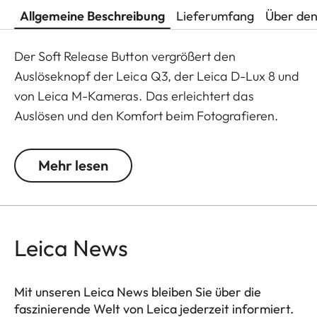
Allgemeine Beschreibung
Lieferumfang
Über den
Der Soft Release Button vergrößert den
Auslöseknopf der Leica Q3, der Leica D-Lux 8 und
von Leica M-Kameras. Das erleichtert das
Auslösen und den Komfort beim Fotografieren.
Zusätzlich verleiht er der Kamera einen
individuellen Look.
Mehr lesen
Das Kamera-Zubehör der Leica Q3 bietet eine
Reihe von Farboptionen und kann beliebig
miteinander kombiniert werden. Diese umfassen:
Leica News
- Daumenstütze
- Hotshoe Cover
Mit unseren Leica News bleiben Sie über die
- Soft Release Button
faszinierende Welt von Leica jederzeit informiert.