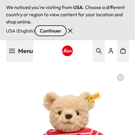
We noticed you're visiting from
USA
. Choose a different
country or region to view content for your location and
shop online.
USA (English)
Continuer
Aller
Menu
au
contenu
Leica logo - Home
principal