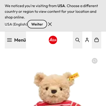
We noticed you're visiting from
USA
. Choose a different
country or region to view content for your location and
shop online.
USA (English)
Weiter
Direkt
Menü
zum
Inhalt
Leica logo - Home