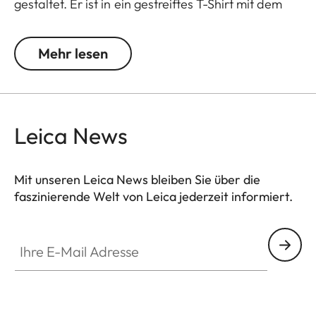
gestaltet. Er ist in ein gestreiftes T-Shirt mit dem
ikonischen Leica Logo gekleidet. Zudem trägt der
Bär eine Miniaturkamera, die ihn zu einem
Mehr lesen
liebenswerten und interaktiven Begleiter macht.
Erhältlich ab Mai 2025.
Leica News
Mit unseren Leica News bleiben Sie über die
faszinierende Welt von Leica jederzeit informiert.
Ihre E-Mail Adresse