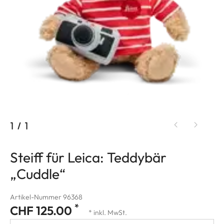
1
/
1
Steiff für Leica: Teddybär
„Cuddle“
Artikel-Nummer 96368
*
CHF 125.00
* inkl. MwSt.