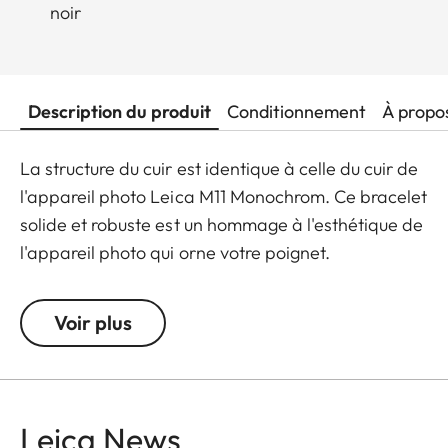
noir
Description du produit
Conditionnement
À propo
La structure du cuir est identique à celle du cuir de
l'appareil photo Leica M11 Monochrom. Ce bracelet
solide et robuste est un hommage à l'esthétique de
l'appareil photo qui orne votre poignet.
Fabriqué à la main en Allemagne.
Voir plus
S : 107 x 70 (petit - de 168 à 195 mm de tour de
poignet)
M : 118 x 78 (taille moyenne - de 183 à 211 mm de
Leica News
tour de poignet)