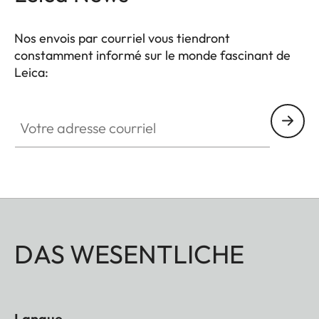
L : 127 x 90 (grand - de 205 à 245 mm de tour de
poignet)
Nos envois par courriel vous tiendront
constamment informé sur le monde fascinant de
Leica:
Votre adresse courriel
DAS WESENTLICHE
Langue