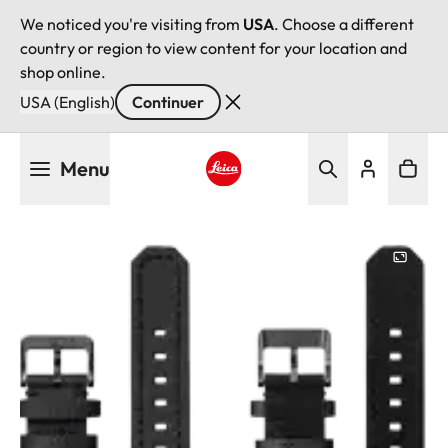
We noticed you're visiting from
USA
. Choose a different
country or region to view content for your location and
shop online.
USA (English)
Continuer
Aller
Menu
au
contenu
Leica logo - Home
principal