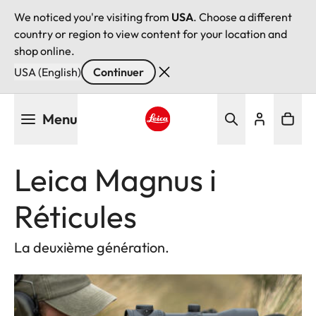
We noticed you're visiting from
USA
. Choose a different
country or region to view content for your location and
shop online.
USA (English)
Continuer
Aller
Menu
au
contenu
Leica logo - Home
principal
Leica Magnus i
Réticules
La deuxième génération.