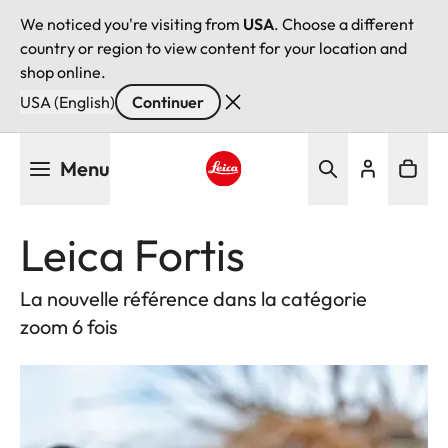
We noticed you're visiting from
USA
. Choose a different
country or region to view content for your location and
shop online.
USA (English)
Continuer
Aller
Menu
au
contenu
Leica logo - Home
principal
Leica Fortis
La nouvelle référence dans la catégorie
zoom 6 fois