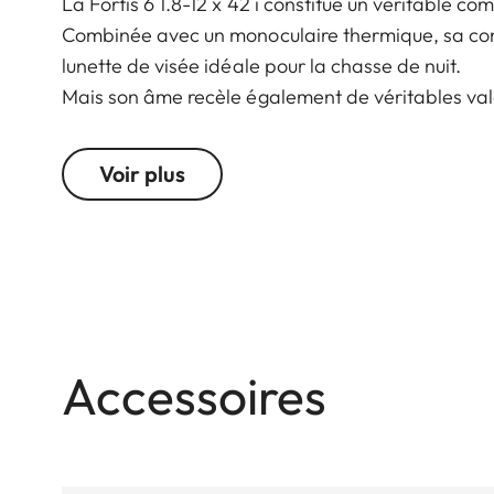
La Fortis 6 1.8-12 x 42 i constitue un véritable 
Combinée avec un monoculaire thermique, sa con
lunette de visée idéale pour la chasse de nuit.
Mais son âme recèle également de véritables val
de vision large et sa haute performance optique 
Sa pupille de sortie surdimensionnée et sa compe
Voir plus
sécurisée. Que ce soit à l’approche, en chasse coll
de son design minimaliste et épuré, ainsi que de
Accessoires