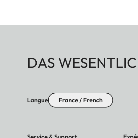
DAS WESENTLIC
Langue
France / French
Service & Support
Expé