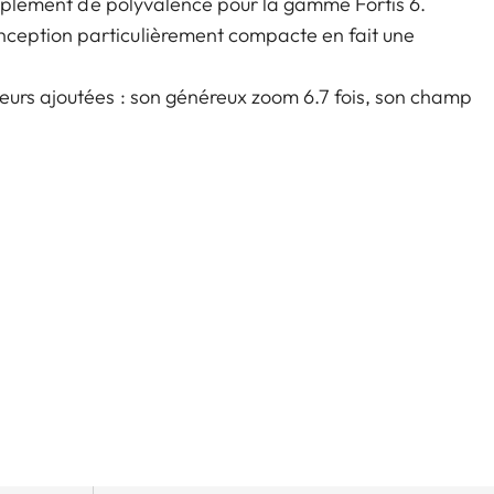
complément de polyvalence pour la gamme Fortis 6.
ception particulièrement compacte en fait une
eurs ajoutées : son généreux zoom 6.7 fois, son champ
séduisent les amateurs de tous les modes de chasse.
nsation de parallaxe, assurent une prise de visée
ective ou en montagne – la Fortis 6 1.8-12 x 42 i joue
 sa conception et de sa mécanique robustes.