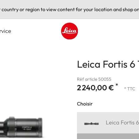
t country or region to view content for your location and shop on
rvice
Leica logo - Home
Leica Fortis 6
Réf article 50055
*
2 240,00 €
* TTC
Choisir
Leica Fortis 