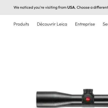
We noticed you're visiting from
USA
. Choose a differen
Aller
au
Produits
Découvrir Leica
Entreprise
Se
contenu
principal