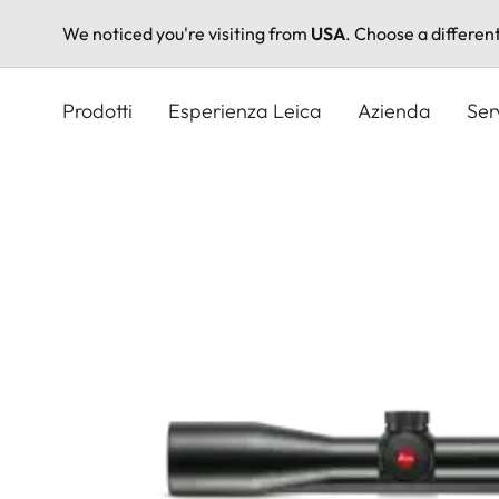
We noticed you're visiting from
USA
. Choose a differen
Salta
al
Prodotti
Esperienza Leica
Azienda
Ser
contenuto
principale