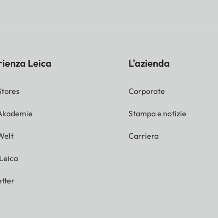
rienza Leica
L'azienda
Stores
Corporate
 Akademie
Stampa e notizie
Welt
Carriera
 Leica
tter