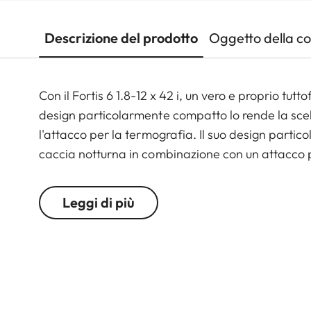
Descrizione del prodotto
Oggetto della c
Con il Fortis 6 1.8-12 x 42 i, un vero e proprio tutt
design particolarmente compatto lo rende la scel
l'attacco per la termografia. Il suo design partic
caccia notturna in combinazione con un attacco 
Ma anche i suoi "valori interni" sono impressionan
elevate prestazioni di imaging ottico lo rendono ide
Leggi di più
ampia e la compensazione della parallasse garanti
stalking, di caccia guidata o di montagna, il Fortis
essenziale e purista combinato con una costruzi