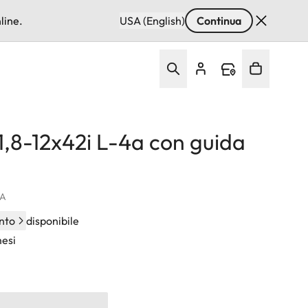
line.
USA (English)
Continua
 1,8-12x42i L-4a con guida
VA
nto
disponibile
mesi