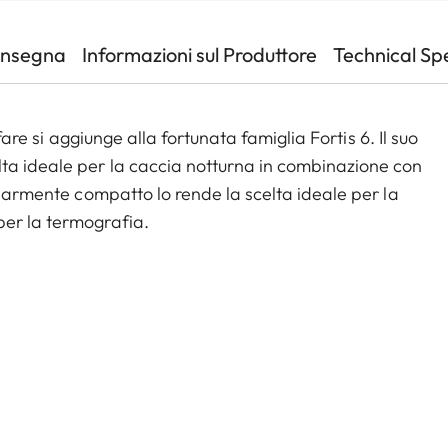
onsegna
Informazioni sul Produttore
Technical Sp
ofare si aggiunge alla fortunata famiglia Fortis 6. Il suo
ta ideale per la caccia notturna in combinazione con
olarmente compatto lo rende la scelta ideale per la
per la termografia.
ti: L'ampio zoom 6,7x, il generoso campo visivo e le
ale per tutti i tipi di caccia. La pupilla d'uscita molto
scono una visione affidabile. Sia che si tratti di
 6 1.8-12 x 42 i conquista gli utenti grazie al suo design
one e una meccanica robuste.