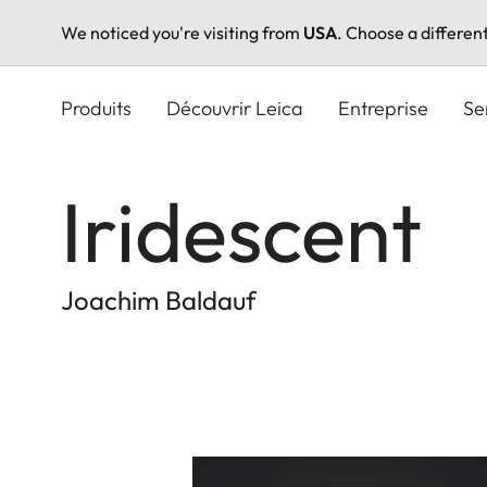
We noticed you're visiting from
USA
. Choose a differen
Aller
au
Produits
Découvrir Leica
Entreprise
Se
contenu
principal
Iridescent
Joachim Baldauf