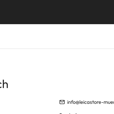
ch
info@leicastore-mu