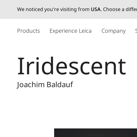
We noticed you're visiting from
USA
. Choose a diff
주
요
Products
Experience Leica
Company
콘
텐
츠
Iridescent
로
건
너
뛰
Joachim Baldauf
기