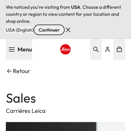
We noticed you're visiting from
USA
. Choose a different
country or region to view content for your location and
shop online.
USA (English)
Continuer
Aller
Menu
au
contenu
Leica logo - Home
principal
Retour
Sales
Carrières Leica