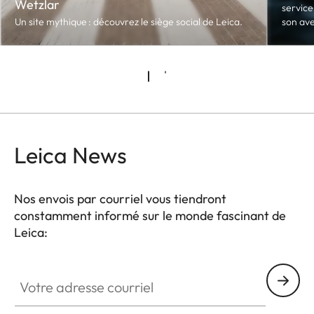
Wetzlar
service
Un site mythique : découvrez le siège social de Leica.
son ave
Leica News
Nos envois par courriel vous tiendront
constamment informé sur le monde fascinant de
Leica:
Votre adresse courriel