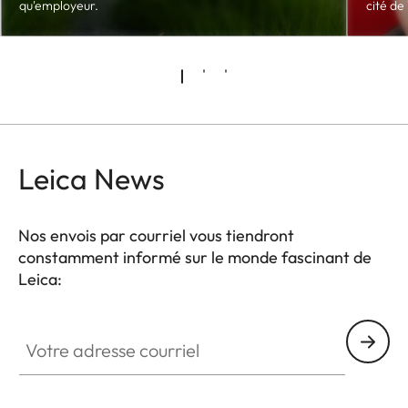
qu'employeur.
cité de
Leica News
Nos envois par courriel vous tiendront
constamment informé sur le monde fascinant de
Leica:
Votre adresse courriel