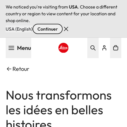
We noticed you're visiting from
USA
. Choose a different
country or region to view content for your location and
shop online.
USA (English)
Continuer
Aller
Menu
au
contenu
Leica logo - Home
principal
Retour
Nous transformons
les idées en belles
histoires