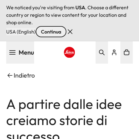
We noticed you're visiting from
USA
. Choose a different
country or region to view content for your location and
shop online.
USA (English)
Continua
Salta
Menu
al
contenuto
Leica logo - Home
principale
Indietro
A partire dalle idee
creiamo storie di
successo