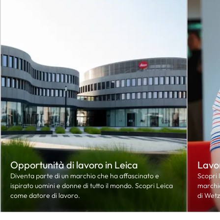
Opportunità di lavoro in Leica
Lavor
Diventa parte di un marchio che ha affascinato e
Scopri l
ispirato uomini e donne di tutto il mondo. Scopri Leica
marchio
come datore di lavoro.
di Wetz