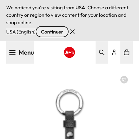
We noticed you're visiting from
USA
. Choose a different
country or region to view content for your location and
shop online.
USA (English)
Continuer
Aller
Menu
au
contenu
Leica logo - Home
principal