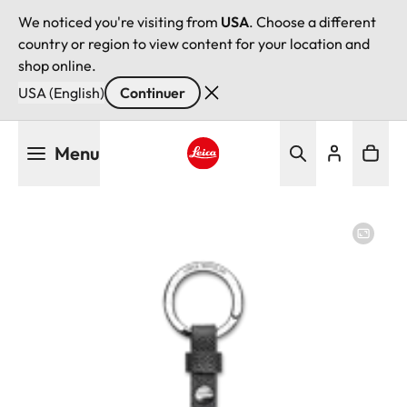
We noticed you're visiting from
USA
. Choose a different
country or region to view content for your location and
shop online.
USA (English)
Continuer
Aller
Menu
au
contenu
Leica logo - Home
principal