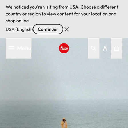
We noticed you're visiting from
USA
. Choose a different
country or region to view content for your location and
shop online.
USA (English)
Continuer
Aller
Menu
au
contenu
Leica logo - Home
principal