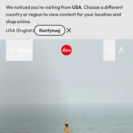
We noticed you're visiting from
USA
. Choose a different
country or region to view content for your location and
shop online.
USA (English)
Kontynuuj
Przejdź
Menu
do
treści
Leica logo - Home