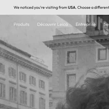
We noticed you're visiting from
USA
. Choose a differen
Aller
au
Produits
Découvrir Leica
Entreprise
Se
contenu
principal