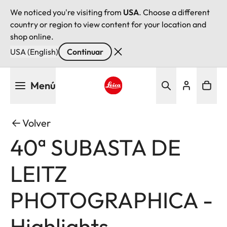
We noticed you're visiting from
USA
. Choose a different
country or region to view content for your location and
shop online.
USA (English)
Continuar
Pasar
Menú
al
contenido
Leica logo - Home
principal
Volver
40ª SUBASTA DE
LEITZ
PHOTOGRAPHICA -
Highlights