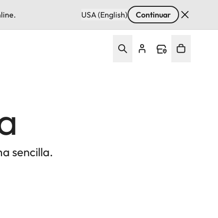
line.
USA (English)
Continuar
ca
a sencilla.