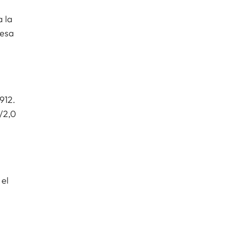
 la
nesa
912.
/2,0
 el