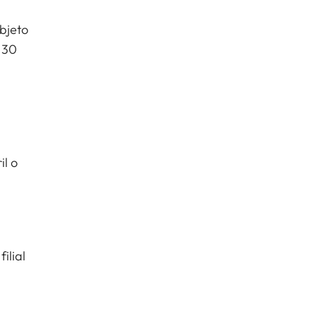
bjeto
 30
il o
ilial