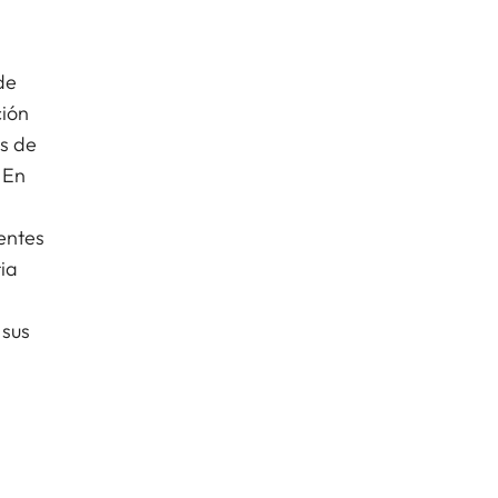
de
ción
es de
 En
entes
ia
 sus