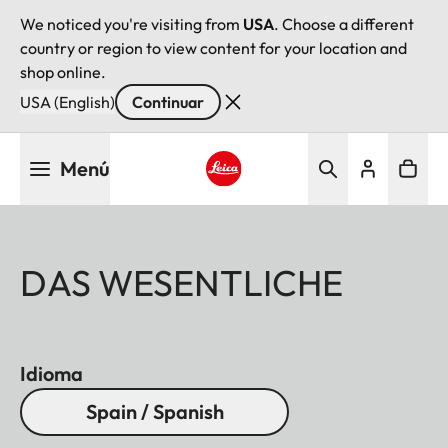
We noticed you're visiting from
USA
. Choose a different
country or region to view content for your location and
shop online.
USA (English)
Continuar
Pasar
Menú
al
contenido
Leica logo - Home
principal
DAS WESENTLICHE
Idioma
Spain / Spanish