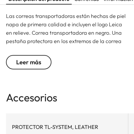
Las correas transportadoras están hechas de piel
napa de primera calidad e incluyen el logo Leica
en relieve. Correa transportadora en negro. Una
pestaña protectora en los extremos de la correa
evita que se arañe el cuerpo de la cámara.
Recomendada para usarse junto al protector y la
Leer más
funda "siempre lista".
Apto para todas las cámaras M, Q y CL, así como
las cámaras TL (usar con 18807).
Accesorios
PROTECTOR TL-SYSTEM, LEATHER