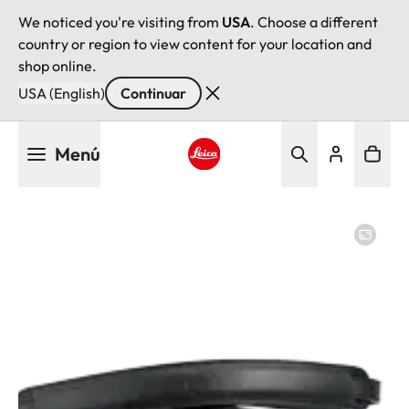
We noticed you're visiting from
USA
. Choose a different
country or region to view content for your location and
shop online.
USA (English)
Continuar
Pasar
Menú
al
contenido
Leica logo - Home
principal