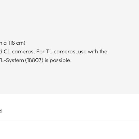
m a 118 cm)
nd CL cameras. For TL cameras, use with the
TL-System (18807) is possible.
d