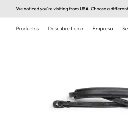
We noticed you're visiting from
USA
. Choose a differen
Pasar
al
Productos
Descubre Leica
Empresa
Se
contenido
principal