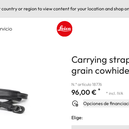
t country or region to view content for your location and shop on
rvicio
Leica logo - Home
Carrying strap
grain cowhid
N.º artículo 18776
*
96,00 €
* incl. IVA
Opciones de financiac
Elige: