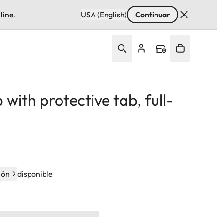
line.
USA (English)
Continuar
 with protective tab, full-
e
ión
disponible