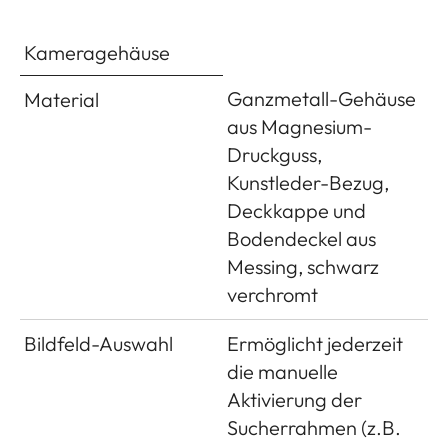
Menü einstellbar, Anzeige
durch blinkende
Kameragehäuse
Leuchtdiode (LED) auf
der Frontseite der
Ganzmetall-Gehäuse
Material
Kamera sowie
aus Magnesium-
entsprechende Anzeige
Druckguss,
im Monitor
Kunstleder-Bezug,
Deckkappe und
Ein-/Ausschalten
Mit Hauptschalter auf der
Bodendeckel aus
der Kamera
Kamera-Deckkappe,
Messing, schwarz
wahlweise selbständiges
verchromt
Abschalten der Kamera-
Elektronik nach ca.
Bildfeld-Auswahl
Ermöglicht jederzeit
2/5/10 Minuten, Neu-
die manuelle
Aktivierung durch
Aktivierung der
Antippen des Auslösers
Sucherrahmen (z.B.