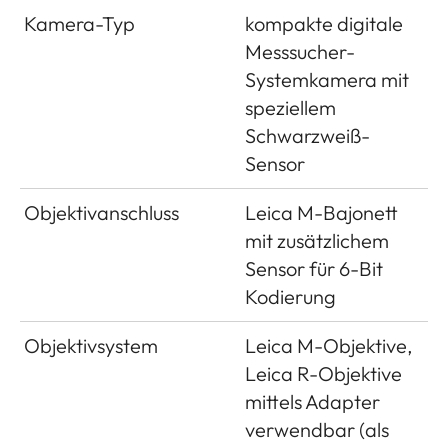
on resolution and picture
Kamera-Typ
kompakte digitale
content
Messsucher-
Systemkamera mit
Buffer
2GB / 10 pictures in series
speziellem
memory
Schwarzweiß-
Storage
SD cards up to 2GB/SDHC
Sensor
media
cards up to 32GB/SDXC cards
Objektivanschluss
Leica M-Bajonett
up to 2TB
mit zusätzlichem
Menu
German, English, French,
Sensor für 6-Bit
languages
Spanish, Italian, Portuguese,
Kodierung
Japanese, Traditional Chinese,
Objektivsystem
Leica M-Objektive,
Simplified Chinese, Russian,
Leica R-Objektive
Korean
mittels Adapter
Exposure
Exposure metering through the
verwendbar (als