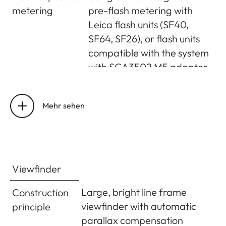
Gesetzgebung nicht
metering
pre-flash metering with
überall verfügbar, d.h.
Leica flash units (SF40,
dort automatische
SF64, SF26), or flash units
Zwangs-Abschaltung),
compatible with the system
Daten werden in den
with SCA3502 M5 adapter
EXIF-Header der
Bilddateien geschrieben
Flash
2 silicon photo diodes with
measurement
collection lens on the
Mehr sehen
WLAN
Erfüllt Norm IEEE
cell
camera base
802.11b/g/n (Standard-
WLAN-Protokoll), Kanal 1-
Flash exposure
±3EV in1⁄3EV increments
11,
compensation
Viewfinder
Verschlüsselungsmethode:
Displays in flash
WiFi-kompatible
Large, bright line frame
Construction
mode (in
Using flash symbol LED
WPA™/WPA2™-
viewfinder with automatic
principle
viewfinder only)
Verschlüsselung,
parallax compensation