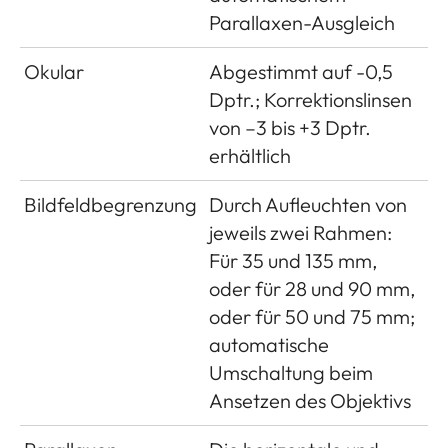
Parallaxen-Ausgleich
200 bei Blende 1,0
EV-1 bis EV19 bei
Okular
Abgestimmt auf -0,5
Blende 32;
Dptr.; Korrektionslinsen
Blinken der linken
von –3 bis +3 Dptr.
dreieckigen LED im
erhältlich
Sucher signalisiert
Unterschreitung des
Bildfeldbegrenzung
Durch Aufleuchten von
Messbereichs
jeweils zwei Rahmen:
Für 35 und 135 mm,
Empfindlichkeitsbereich
ISO 160 bis ISO
oder für 28 und 90 mm,
100000, ab ISO 160
oder für 50 und 75 mm;
in 1⁄3 ISO-Stufen
automatische
einstellbar,
Umschaltung beim
wahlweise
Ansetzen des Objektivs
automatische
Steuerung oder