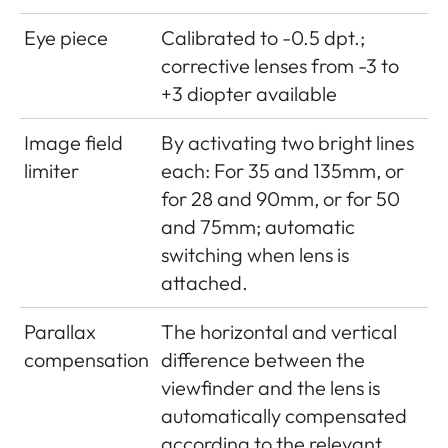
Zugriffsmethode:
Infrastrukturbetrieb
Eye piece
Calibrated to -0.5 dpt.;
corrective lenses from -3 to
+3 diopter available
Image field
By activating two bright lines
limiter
each: For 35 and 135mm, or
for 28 and 90mm, or for 50
and 75mm; automatic
switching when lens is
attached.
Parallax
The horizontal and vertical
compensation
difference between the
viewfinder and the lens is
automatically compensated
according to the relevant