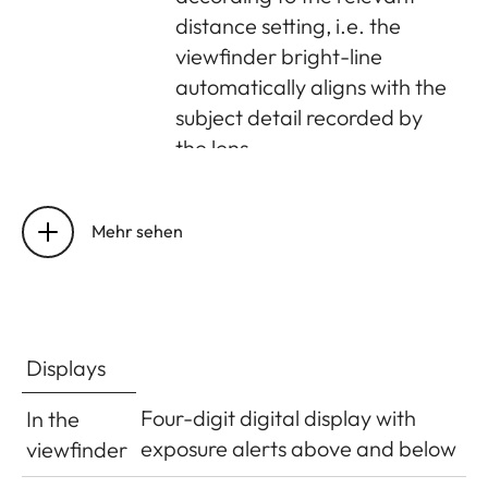
distance setting, i.e. the
viewfinder bright-line
automatically aligns with the
subject detail recorded by
the lens
Matching
At a range setting of 2m, the
viewfinder
bright-line frame size
Mehr sehen
and actual
corresponds exactly to the
image
sensor size of approx. 23.9 x
35.8mm; at infinity setting,
depending on the focal
Displays
length, approx. 7.3% (28mm)
to 18% (135mm) more is
Four-digit digital display with
In the
recorded by the sensor than
exposure alerts above and below
viewfinder
indicated by the