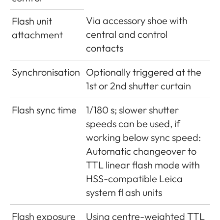
Gleichstrom 12V, 1,3A;
Gewicht
ca. 660g (m Akku)
Via accessory shoe with
Flash unit
Ausgang: Gleichstrom
central and control
attachment
Nennwert 7,4V, 1000mA /
Lieferumfang
Ladegerät 100-240V
contacts
maximal 8,25V, 1100mA;
mit 2 Netzkabeln
Modell-Nr.: BC-SCL5,
(Euro, USA, auf
Synchronisation
Optionally triggered at the
Hersteller: Guangdong
einigen
1st or 2nd shutter curtain
PISEN Electronics Co.,
Exportmärkten
Ltd., Hergestellt in China,
abweichend) und 1
Flash sync time
1/180 s; slower shutter
Betriebsbedingungen:
Kfz-Ladekabel,
speeds can be used, if
+10°C bis +35°C
Lithium-Ionen Akku,
working below sync speed:
Tragriemen,
Automatic changeover to
GPS
(nur mit angesetztem
Gehäuse-
TTL linear flash mode with
Leica Visoflex Sucher, als
Bajonettdeckel,
HSS-compatible Leica
Zubehör erhältlich)
Abdeckung für
system fl ash units
Zuschaltbar, auf Grund
Zubehörschuh
länderspezifischer
Flash exposure
Using centre-weighted TTL