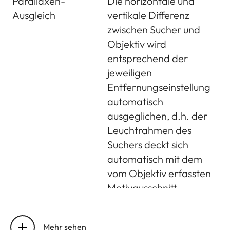
Parallaxen-
Die horizontale und
manuelle
Ausgleich
vertikale Differenz
Einstellung
zwischen Sucher und
Objektiv wird
Belichtungs-
Wahlweise
entsprechend der
Betriebsart
automatische
jeweiligen
Steuerung der
Entfernungseinstellung
Verschlusszeit bei
automatisch
manueller Blenden-
ausgeglichen, d.h. der
Vorwahl -
Leuchtrahmen des
Zeitautomatik A,
Suchers deckt sich
oder manuelle
automatisch mit dem
Einstellung von
vom Objektiv erfassten
Verschlusszeit und
Motivausschnitt
Blende
Übereinstimmung
Die
von Sucher- und
Leuchtrahmengröße
Mehr sehen