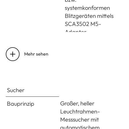
systemkonformen
Messprinzip/-methode
Bei der Messung
Blitzgeräten mittels
des von hellen
SCA3502 M5-
Lamellen des 1.
Adapter
Verschlussvorhangs
auf eine Messzelle
Blitz-Messzelle
2 Silizium-Fotodioden
refl ektierten Lichts:
mit Sammellinse im
Mehr sehen
stark mittenbetont;
Kameraboden
bei der Messung auf
dem Sensor: Spot-,
Blitz-
±3 EV in 1⁄3 EV-
mittenbetont-,
Belichtungskorrektur
Stufen
Mehrfeld-Messung
Sucher
Anzeigen bei
Mittels Blitzsymbol–
Großer, heller
Messbereich
Bauprinzip
Entspricht bei
Blitzbetrieb (nur im
LED
Leuchtrahmen-
Raumtemperatur
Sucher)
Messsucher mit
und normaler
automatischem
Luftfeuchte für ISO