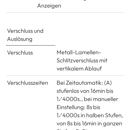
Vergrößerung
0,73-fach (bei allen
Anzeigen
Objektiven)
Großbasis-
Schnitt- und Mischbild-
Verschluss und
Entfernungsmesser
Entfernungsmesser in
Auslösung
der Mitte des
Sucherbildes als helles
Metall-Lamellen-
Verschluss
Feld abgesetzt
Schlitzverschluss mit
vertikalem Ablauf
Effektive Messbasis
50,6mm (mechanische
Messbasis 69,31mm x
Verschlusszeiten
Bei Zeitautomatik: (A)
Sucher-Vergrößerung
stufenlos von 16min bis
0,73x)
1⁄4000s., bei manueller
Einstellung: 8s bis
1⁄4000s in halben Stufen,
von 8s bis 16min in ganzen