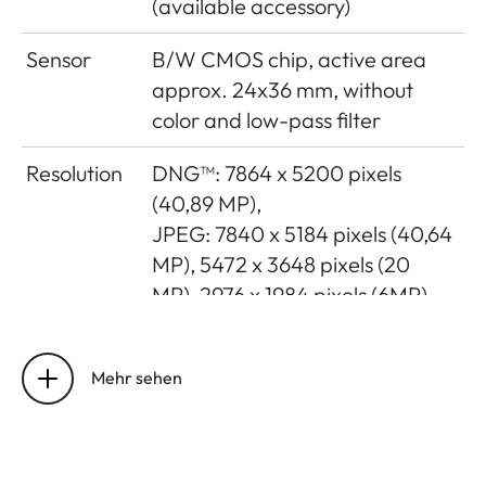
(available accessory)
Sensor
B/W CMOS chip, active area
approx. 24x36 mm, without
color and low-pass filter
Resolution
DNG™: 7864 x 5200 pixels
(40,89 MP),
JPEG: 7840 x 5184 pixels (40,64
MP), 5472 x 3648 pixels (20
MP), 2976 x 1984 pixels (6MP)
Data
DNG™ (raw data, compressed
formats
loss-free), JPEG
Mehr sehen
File size
DNG™: 40-60 MB, JPEG
(40MP)10-20 MB: Depending