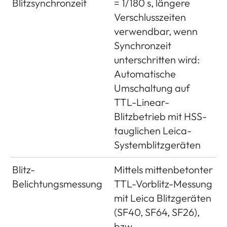
Blitzsynchronzeit
= 1/180 s, längere
Menüsprachen
Deutsch, Englisch,
Verschlusszeiten
Französisch,
verwendbar, wenn
Spanisch,
Synchronzeit
Italienisch,
unterschritten wird:
Portugiesisch,
Automatische
Japanisch,
Umschaltung auf
traditionelles
TTL-Linear-
Chinesisch,
Blitzbetrieb mit HSS-
vereinfachtes
tauglichen Leica-
Chinesisch, Russisch,
Systemblitzgeräten
Koreanisch
Blitz-
Mittels mittenbetonter
Belichtungsmessung
Belichtungsmessung
Belichtungsmessung
TTL-Vorblitz-Messung
durch das Objektiv
mit Leica Blitzgeräten
(TTL), bei
(SF40, SF64, SF26),
Arbeitsblende
bzw.