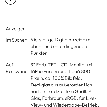
tatsächlichem Bild
entspricht bei einer
Einstell-Entfernung von
2m exakt der
Sensorgröße von ca.
Anzeigen
23,9 x 35,8mm; bei
Unendlich-Einstellung
Vierstellige Digitalanzeige mit
Im Sucher
wird, je nach
oben- und unten liegenden
Brennweite, ca. 7,3%
Punkten
(28mm) bis 18% (135mm)
Auf
3“ Farb-TFT-LCD-Monitor mit
mehr vom Sensor
Rückwand
16Mio Farben und 1.036.800
erfasst, als der jeweilige
Pixeln, ca. 100% Bildfeld,
Leuchtrahmen zeigt,
Deckglas aus außerordentlich
umgekehrt bei kürzeren
hartem, kratzfestem Gorilla®-
Einstell-Entfernungen
Glas, Farbraum: sRGB, für Live-
als 2m etwas weniger
View- und Wiedergabe-Betrieb,