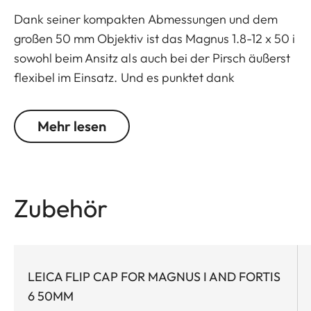
Dank seiner kompakten Abmessungen und dem
großen 50 mm Objektiv ist das Magnus 1.8-12 x 50 i
sowohl beim Ansitz als auch bei der Pirsch äußerst
flexibel im Einsatz. Und es punktet dank
überragendem Zoomfaktor und minimaler
Vergrößerung von 1,8-fach auch bei der Drückjagd.
Mehr lesen
Dieses Zielfernrohr ist perfekt für Anwender,
denen ein 56er zu groß, aber gleichzeitig das
Lichtsammelvermögen eines 42er zu gering
erscheint. Es vereint Vorteile wie kompakte
Zubehör
Baulänge, flexibles Einsatzspektrum und sehr gute
Montierbarkeit mit erstklassigen optischen
Vorteilen. So bietet die äußerst geringe
Vignettierung in Verbindung mit dem großen,
LEICA FLIP CAP FOR MAGNUS I AND FORTIS
effektiven Objektivdurchmesser ein
6 50MM
hervorragendes Lichtsammelvermögen. Die hohe