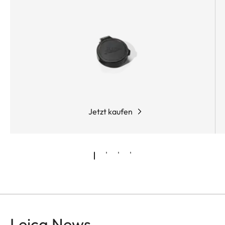
Lichttransmission von ca. 92 % und das
kontrastreiche Bild verbessern die
Detailerkennbarkeit und unterstützen Sie beim
sicheren Ansprechen - vom Morgengrauen bis in
die Dämmerung. Das enorme Sehfeld gewährt
Ihnen einen besseren Überblick und damit ein
schnelleres Anvisieren.
Jetzt kaufen
Leica News