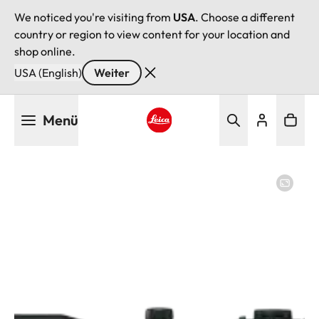
We noticed you're visiting from
USA
. Choose a different
country or region to view content for your location and
shop online.
USA (English)
Weiter
Direkt
Menü
zum
Inhalt
Leica logo - Home