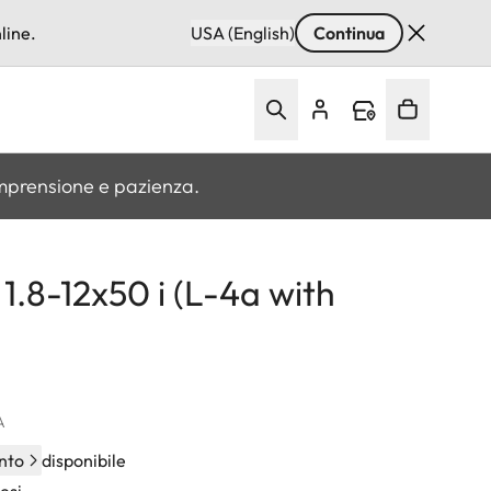
line.
USA (English)
Continua
omprensione e pazienza.
1.8-12x50 i (L-4a with
A
nto
disponibile
esi