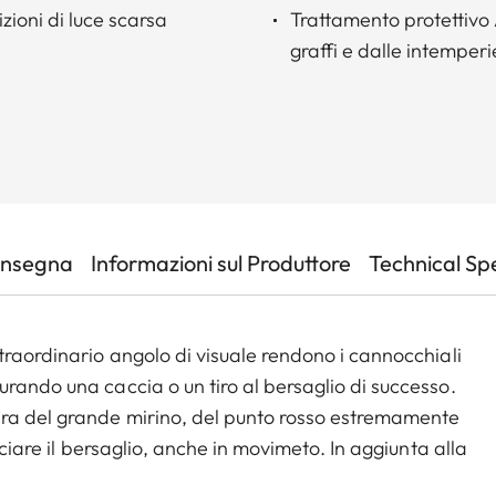
zioni di luce scarsa
Trattamento protettivo
graffi e dalle intemperi
onsegna
Informazioni sul Produttore
Technical Sp
traordinario angolo di visuale rendono i cannocchiali
rando una caccia o un tiro al bersaglio di successo.
era del grande mirino, del punto rosso estremamente
cciare il bersaglio, anche in movimeto. In aggiunta alla
 compatta costruzione, l’ampia escursione zoom e