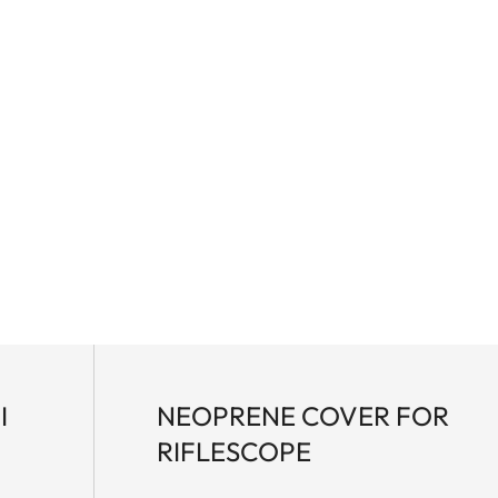
nus il compagno ideale per la vostra carabina.
I
NEOPRENE COVER FOR
RIFLESCOPE