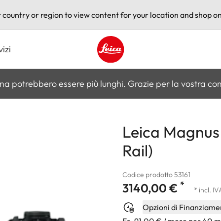
t country or region to view content for your location and shop on
vizi
Leica logo - Home
na potrebbero essere più lunghi. Grazie per la vostra c
Leica Magnus 
Rail)
Codice prodotto 53161
*
3140,00 €
* incl. IV
Opzioni di Finanziame
Es. 91,00 € / mese per 40 m