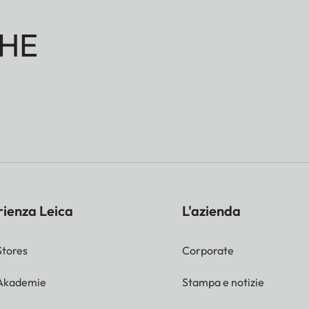
HE
rienza Leica
L'azienda
Stores
Corporate
 Akademie
Stampa e notizie