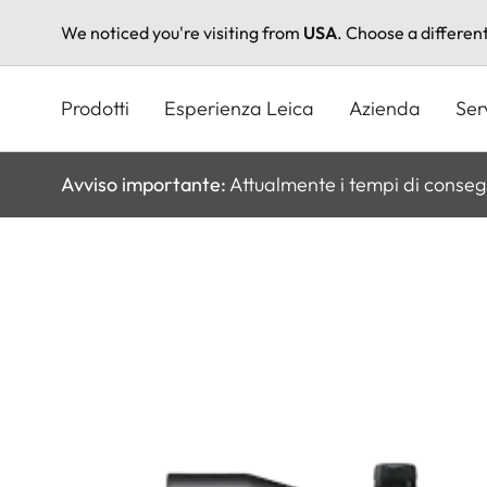
We noticed you're visiting from
USA
. Choose a differen
Salta
al
Prodotti
Esperienza Leica
Azienda
Ser
contenuto
principale
Avviso importante:
Attualmente i tempi di conseg