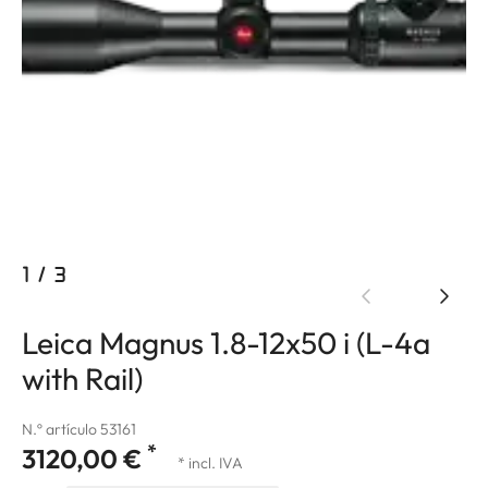
1
/
3
Leica Magnus 1.8-12x50 i (L-4a
with Rail)
N.º artículo 53161
*
3120,00 €
* incl. IVA