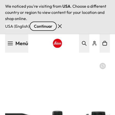
We noticed you're visiting from
USA
. Choose a different
country or region to view content for your location and
shop online.
USA (English)
Continuar
Pasar
Menú
al
contenido
Leica logo - Home
principal