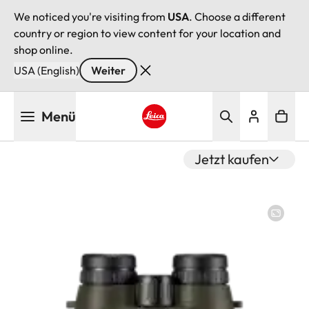
We noticed you're visiting from
USA
. Choose a different
country or region to view content for your location and
shop online.
USA (English)
Weiter
Direkt
Menü
zum
Inhalt
Leica logo - Home
Jetzt kaufen