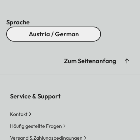
Modellen stehen auch hier optische
Höchstleistung, praxiserprobte Ballistik und
Sprache
intuitive Anwendung im Vordergrund. Die olivgrüne
Austria / German
Version ergänzt diese Leistungsmerkmale um eine
Farbgebung, die seit jeher mit der Jagd verbunden
ist und sich dezent in natürliche Umgebungen
Zum Seitenanfang
einfügt.
Service & Support
Kontakt
Häufig gestellte Fragen
Versand & Zahlungsbedingungen