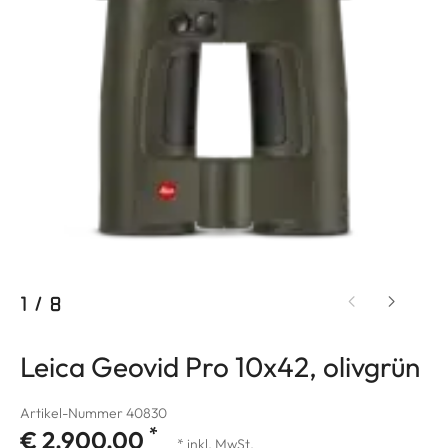
1
/
8
Leica Geovid Pro 10x42, olivgrün
Artikel-Nummer 40830
*
€ 2.900,00
* inkl. MwSt.