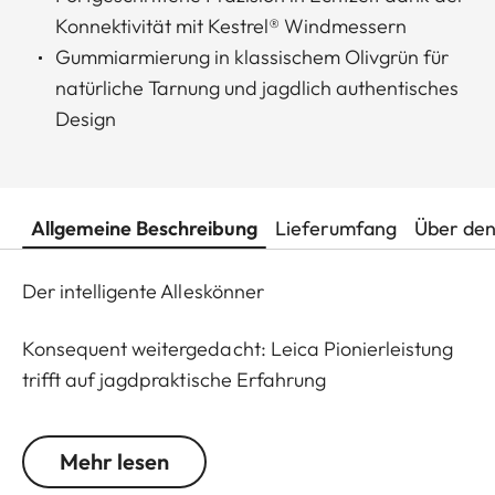
Konnektivität mit Kestrel® Windmessern
Gummiarmierung in klassischem Olivgrün für
natürliche Tarnung und jagdlich authentisches
Design
Allgemeine Beschreibung
Lieferumfang
Über den
Der intelligente Alleskönner
Konsequent weitergedacht: Leica Pionierleistung
trifft auf jagdpraktische Erfahrung
Entwickelt für die Jagd am Tag auf alle
Mehr lesen
Entfernungen, sind die Entfernungsmesser der