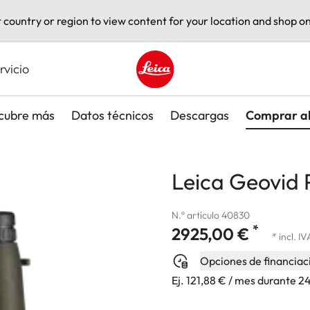
t country or region to view content for your location and shop on
rvicio
Leica logo - Home
cubre más
Datos técnicos
Descargas
Comprar a
Leica Geovid 
N.º artículo 40830
*
2925,00 €
* incl. IV
Opciones de financiac
Ej. 121,88 € / mes durante 