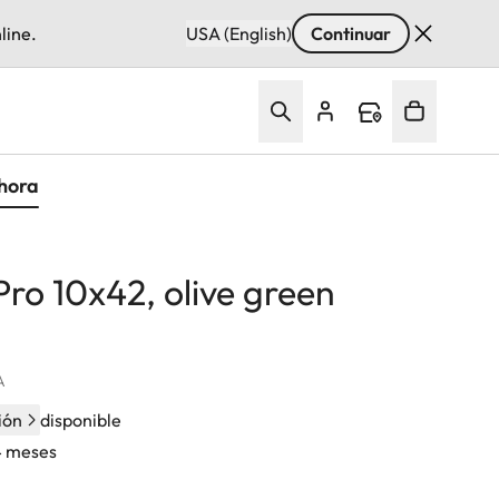
line.
USA (English)
Continuar
hora
Pro 10x42, olive green
A
ión
disponible
24 meses