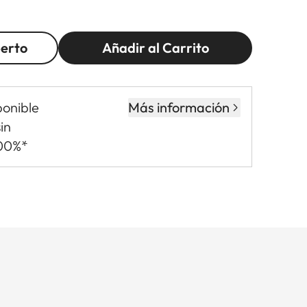
perto
Añadir al Carrito
ponible
Más información
in
,00%*