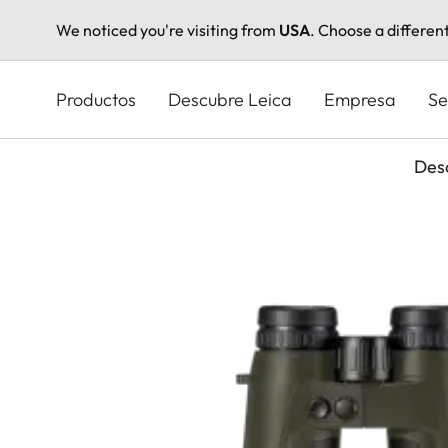
We noticed you're visiting from
USA
. Choose a differen
Pasar
al
Productos
Descubre Leica
Empresa
Se
contenido
principal
Des