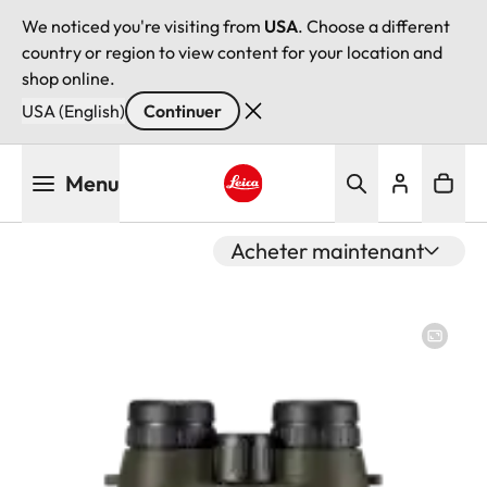
We noticed you're visiting from
USA
. Choose a different
country or region to view content for your location and
shop online.
USA (English)
Continuer
Aller
Menu
au
contenu
Leica logo - Home
principal
Acheter maintenant