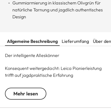
Gummiarmierung in klassischem Olivgrün für
natürliche Tarnung und jagdlich authentisches
Design
Allgemeine Beschreibung
Lieferumfang
Über den
Der intelligente Alleskönner
Konsequent weitergedacht: Leica Pionierleistung
trifft auf jagdpraktische Erfahrung
Entwickelt für die Jagd am Tag auf alle
Mehr lesen
Entfernungen, sind die Entfernungsmesser der
Leica Geovid Pro 42 Serie die erste Wahl für den
aktiven Jäger, der einen echten Allrounder sucht