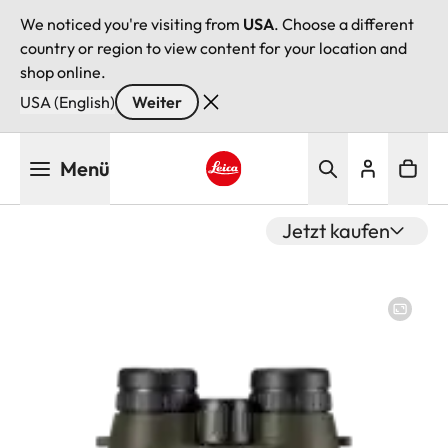
We noticed you're visiting from
USA
. Choose a different
country or region to view content for your location and
shop online.
USA (English)
Weiter
Direkt
Menü
zum
Inhalt
Leica logo - Home
Jetzt kaufen