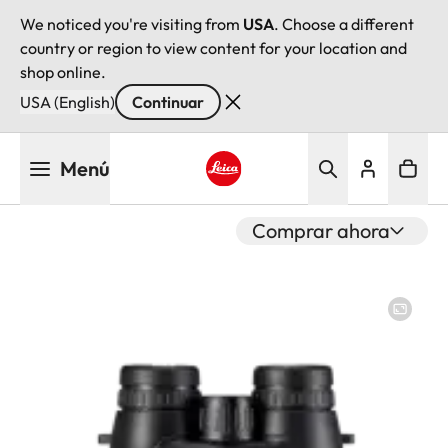
We noticed you're visiting from
USA
. Choose a different
country or region to view content for your location and
shop online.
USA (English)
Continuar
Pasar
Menú
al
contenido
Leica logo - Home
principal
Comprar ahora