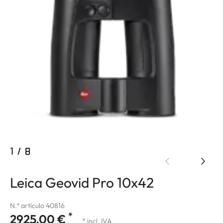
1
/
8
Leica Geovid Pro 10x42
N.º artículo 40816
*
2925,00 €
* incl. IVA