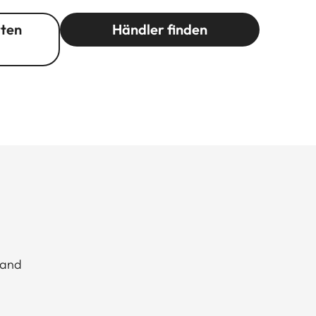
rten
Händler finden
tand