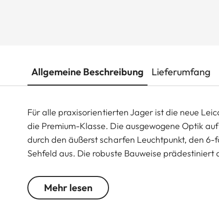
Allgemeine Beschreibung
Lieferumfang
Für alle praxisorientierten Jager ist die neue Leic
die Premium-Klasse. Die ausgewogene Optik auf 
durch den äußerst scharfen Leuchtpunkt, den 6-fa
Sehfeld aus. Die robuste Bauweise prädestiniert 
jedem Gelände - selbst bei widrigsten Wetterbe
Funktionselemente sorgt im entscheidenden Momen
Mehr lesen