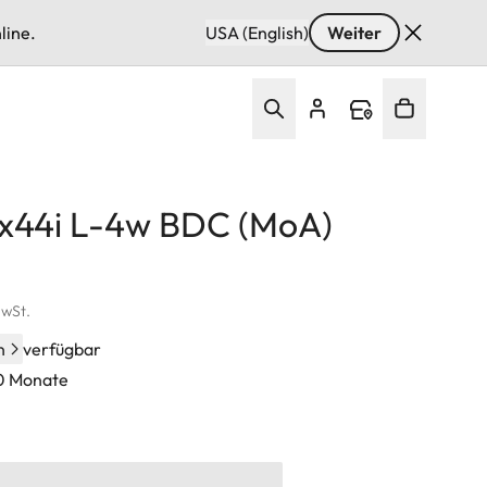
line.
USA (English)
Weiter
8x44i L-4w BDC (MoA)
MwSt.
n
verfügbar
60 Monate