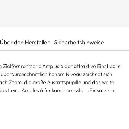
Über den Hersteller
Sicherheitshinweise
a Zielfernrohrserie Amplus 6 der attraktive Einstieg in
überdurchschnittlich hohem Niveau zeichnet sich
ch Zoom, die große Austrittspupille und das weite
das Leica Amplus 6 für kompromisslose Einsatze in
dingungen. Die hochwertige Haptik der
t für ein sicheres und flexibles Handling.