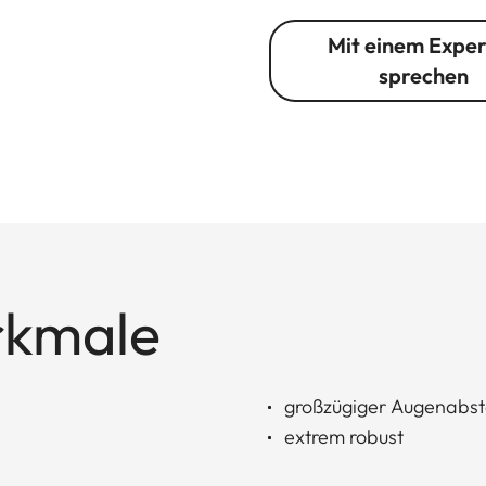
Mit einem Expe
sprechen
rkmale
großzügiger Augenabs
extrem robust