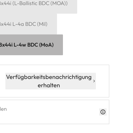
x44i (L-Ballistic BDC (MOA))
8x44i L-4a BDC (Mil)
18x44i L-4w BDC (MoA)
Verfügbarkeitsbenachrichtigung
erhalten
len