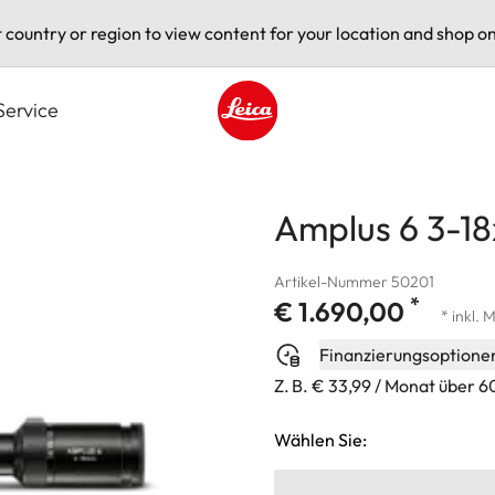
t country or region to view content for your location and shop on
Service
Leica logo - Home
Amplus 6 3-1
Artikel-Nummer 50201
*
€ 1.690,00
* inkl. 
Finanzierungsoptione
Z. B. € 33,99 / Monat über 
Wählen Sie: