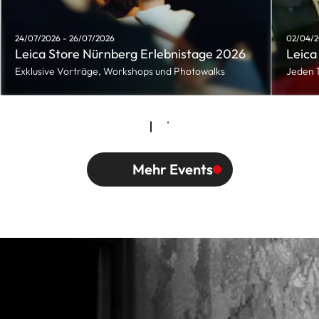
24/07/2026 - 26/07/2026
02/04/2
Leica Store Nürnberg Erlebnistage 2026
Leica
Exklusive Vorträge, Workshops und Photowalks
Jeden 
Mehr Events