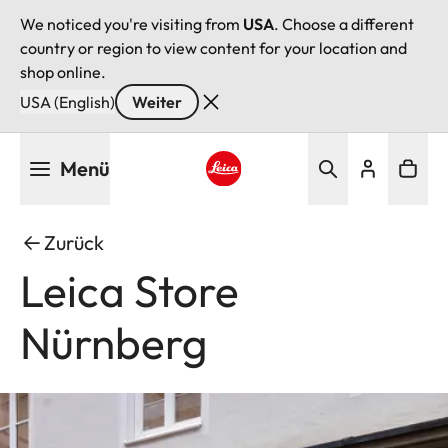
We noticed you're visiting from
USA
. Choose a different
country or region to view content for your location and
shop online.
USA (English)
Weiter
Direkt
Menü
zum
Inhalt
Leica logo - Home
Zurück
Leica Store
Nürnberg