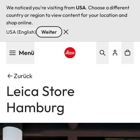
We noticed you're visiting from
USA
. Choose a different
country or region to view content for your location and
shop online.
USA (English)
Weiter
Direkt
Menü
zum
Inhalt
Leica logo - Home
Zurück
Leica Store
Hamburg