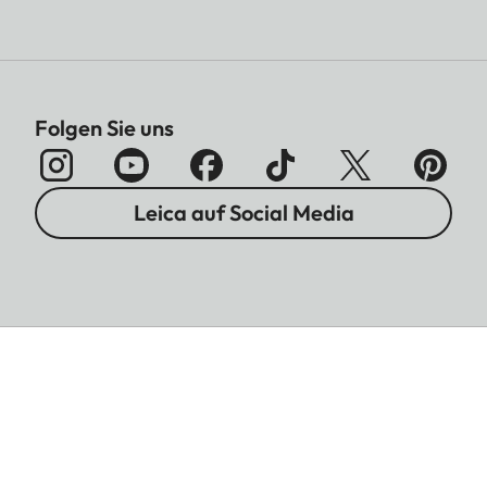
Folgen Sie uns
Leica auf Social Media
Impressum
Datenschutz
Rechtshinweise
Garantiebedingungen
Hinweise zur Batterieentsorgung
Cookies Settings
AGB
Copyright © 2026 Leica Camera AG