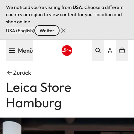
We noticed you're visiting from
USA
. Choose a different
country or region to view content for your location and
shop online.
USA (English)
Weiter
Direkt
Menü
zum
Inhalt
Leica logo - Home
Zurück
Leica Store
Hamburg