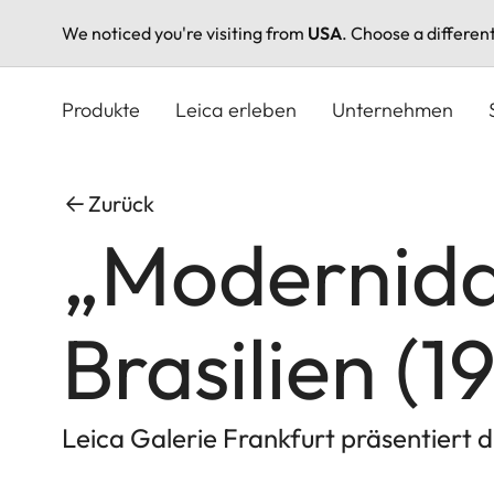
We noticed you're visiting from
USA
. Choose a differen
Direkt
zum
Produkte
Leica erleben
Unternehmen
Inhalt
Zurück
„Modernida
Brasilien (1
Leica Galerie Frankfurt präsentiert d