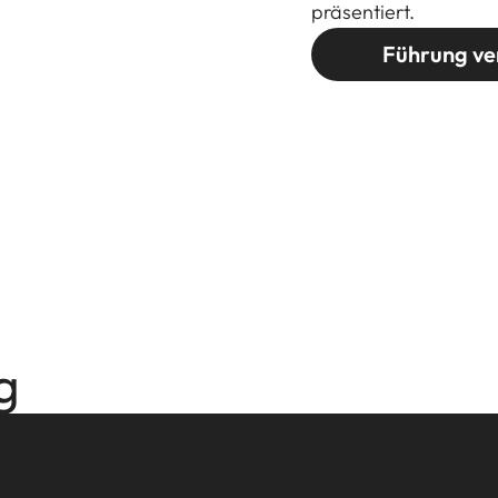
präsentiert.
Führung ve
g