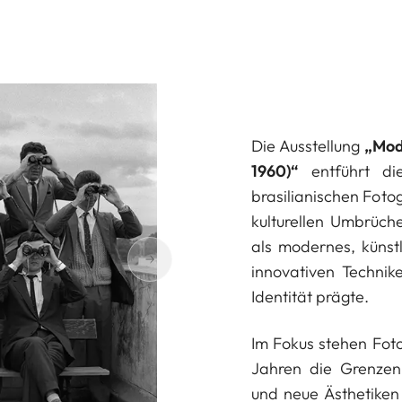
Die Ausstellung
„Mode
1960)“
entführt di
brasilianischen Foto
kulturellen Umbrüch
als modernes, künst
innovativen Technik
Identität prägte.
Im Fokus stehen Fot
Jahren die Grenzen 
und neue Ästhetiken e