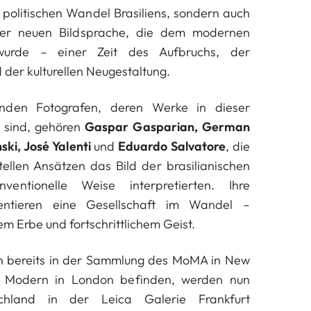
 politischen Wandel Brasiliens, sondern auch
German Lorca
ner neuen Bildsprache, die dem modernen
 wurde – einer Zeit des Aufbruchs, der
d der kulturellen Neugestaltung.
nden Fotografen, deren Werke in dieser
n sind, gehören
Gaspar Gasparian, German
ski, José Yalenti
und
Eduardo Salvatore
, die
ellen Ansätzen das Bild der brasilianischen
ventionelle Weise interpretierten. Ihre
entieren eine Gesellschaft im Wandel –
em Erbe und fortschrittlichem Geist.
ich bereits in der Sammlung des MoMA in New
e Modern in London befinden, werden nun
chland in der Leica Galerie Frankfurt