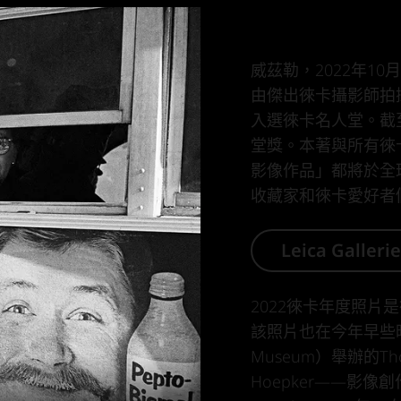
威茲勒，2022年10
由傑出徠卡攝影師拍
入選徠卡名人堂。截
堂獎。本著與所有徠
影像作品」都將於全
收藏家和徠卡愛好者
Leica Galleri
2022徠卡年度照片是
該照片也在今年早些時候
Museum）舉辦的Thoma
Hoepker——影