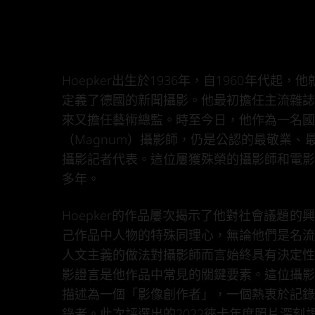
Hoepker出生於1936年，自1960年代起
定義了德國的新聞攝影。他最初擔任主流雜
來又擔任藝術總監。時至今日，他作為一名
（Magnum）攝影師，仍是公認的最敬業、
攝影記者代表。這位屢獲殊榮的攝影師和電
多年。
Hoepker的作品屢次揭示了他對社會議題的
己作品中人物的特殊同理心，無論他們是名
人文主義的做法對攝影師而言始終具有決定
影證言是他作品中常見的關鍵要素。這位攝
描述為一個「影像創作者」，一個熱衷於記
錄者。此次評選出的2022徠卡年度照片深刻證明