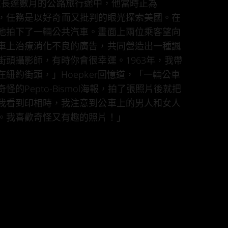
3年一次長達數月的公路旅行途中，他當時正為
雜誌工作，任務是以好奇而又批判的眼光探索美國。在
他拍下了一輛公共汽車。畫面上兩位乘客望向
車上治療消化不良的廣告，共同營造出一種諷
街頭攝影師，有時你會很幸運。1963年，我帶
紐約街頭，」Hoepker回憶道，「一輛公車
的Pepto-Bismol海報，拍了張照片後就把
我看到印相時，我注意到公車上的男人和女人
。我喜歡奇怪又有趣的照片！」