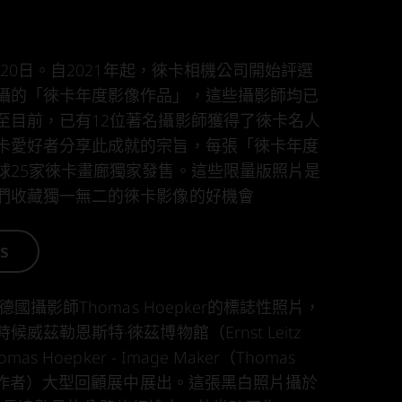
月20日。自2021年起，徠卡相機公司開始評選
攝的「徠卡年度影像作品」，這些攝影師均已
至目前，已有12位著名攝影師獲得了徠卡名人
卡愛好者分享此成就的宗旨，每張「徠卡年度
球25家徠卡畫廊獨家發售。這些限量版照片是
們收藏獨一無二的徠卡影像的好機會
es
德國攝影師Thomas Hoepker的標誌性照片，
威茲勒恩斯特·徠茲博物館（Ernst Leitz
s Hoepker - Image Maker（Thomas
像創作者）大型回顧展中展出。這張黑白照片攝於