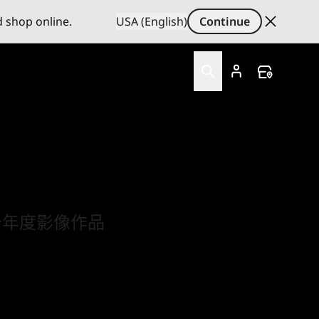
d shop online.
USA (English)
Continue
卡年度影像作品