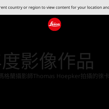
erent country or region to view content for your location an
Leica logo - Home
年度影像作品
蘭攝影師Thomas Hoepker拍攝的徠