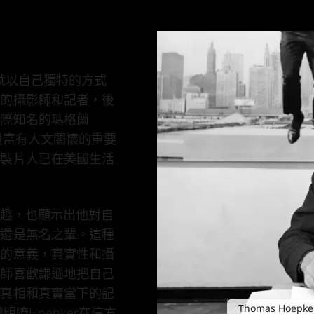
，他就以自己獨特的方式
誌的攝影師和記者，後
國際知名的瑪格蘭
最富有人文關懷的重要
影製片人已在美國生活
興趣，也顯示出他對自
流還是無名之輩。這種
性的意義，真實性和攝
影師喜歡謙遜地把自己
錄真相和真實當下的記
Thomas Hoepker 
瞭Hoepker在這方