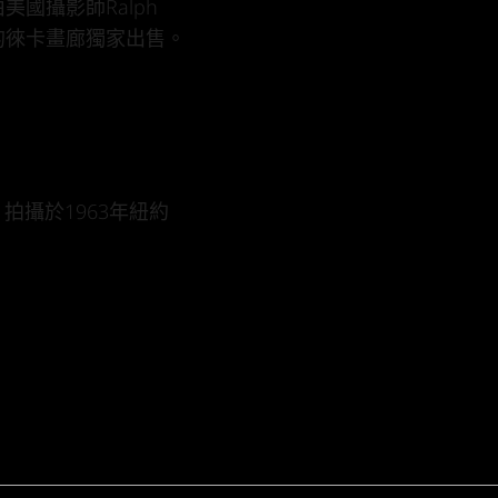
美國攝影師Ralph
地的徠卡畫廊獨家出售。
 拍攝於1963年紐約