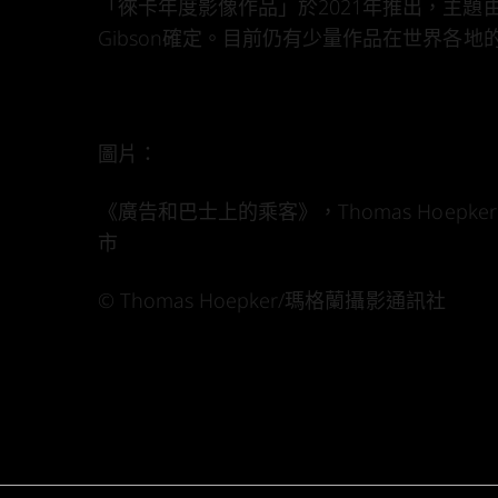
「徠卡年度影像作品」於2021年推出，主題由
Gibson確定。目前仍有少量作品在世界各
圖片：
《廣告和巴士上的乘客》，Thomas Hoepker
市
© Thomas Hoepker/瑪格蘭攝影通訊社