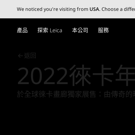
We noticed you're visiting from
USA
. Choose a diff
Skip
to
產品
探索 Leica
本公司
服務
main
content
返回
2022徠卡
於全球徠卡畫廊獨家展售：由傳奇的瑪格