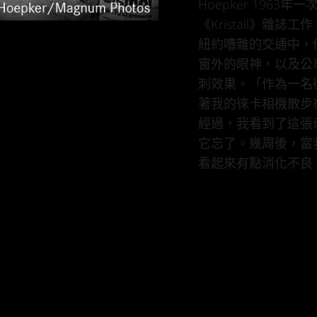
Hoepker 196
《Kristall》
紐約嘈雜的交通中，
窗外的眼神，以及公
刺效果。「作為一名
著我的徠卡相機散步在
經過，我看到了這張奇怪
它忘了。幾周後，當
看起來有點消化不良