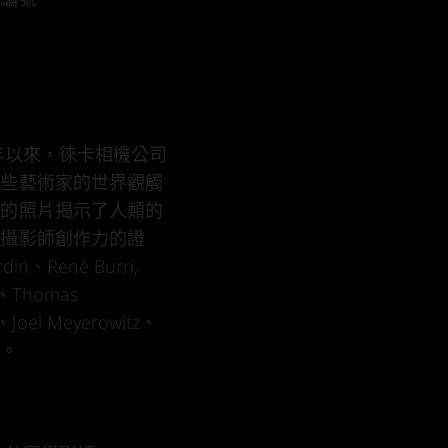
年以來，徠卡相機公司
這些藝術家的世界觀觸
性的照片揭示了人類的
現攝影師創作力的證
n、René Burri,
r、Thomas
Joel Meyerowitz、
l。