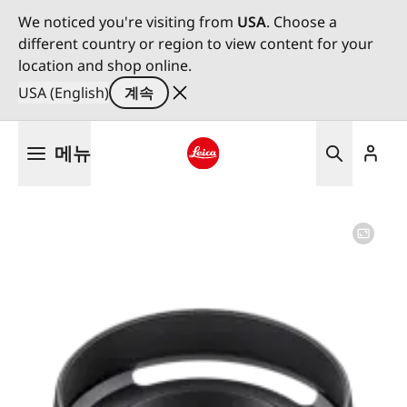
We noticed you're visiting from
USA
. Choose a
different country or region to view content for your
location and shop online.
USA (English)
계속
주
메뉴
요
콘
Leica logo - Home
텐
츠
로
건
너
뛰
기