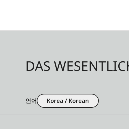
DAS WESENTLIC
언어
Korea / Korean