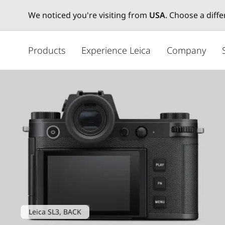
We noticed you're visiting from
USA
. Choose a diff
주
요
Products
Experience Leica
Company
콘
텐
츠
로
건
너
뛰
기
Leica SL3, BACK