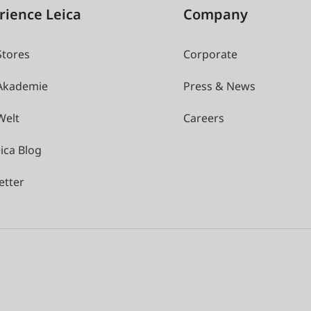
rience Leica
Company
Stores
Corporate
 Akademie
Press & News
Welt
Careers
ica Blog
etter