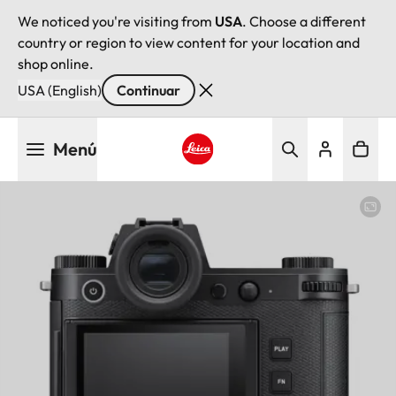
We noticed you're visiting from
USA
. Choose a different
country or region to view content for your location and
shop online.
USA (English)
Continuar
Pasar
Menú
al
contenido
Leica logo - Home
principal