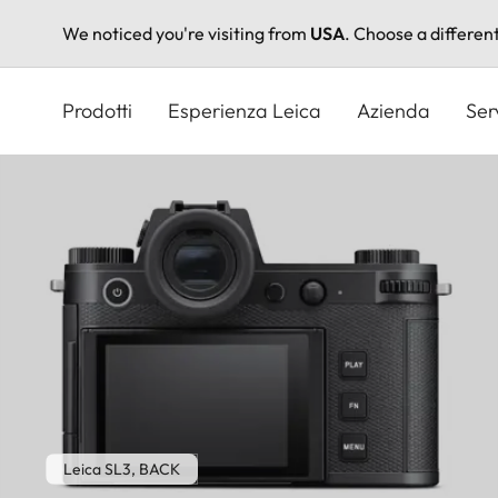
We noticed you're visiting from
USA
. Choose a differen
Salta
al
Prodotti
Esperienza Leica
Azienda
Ser
contenuto
principale
Leica SL3, BACK