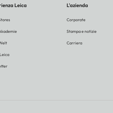
rienza Leica
L'azienda
Stores
Corporate
 Akademie
Stampa e notizie
Welt
Carriera
 Leica
tter