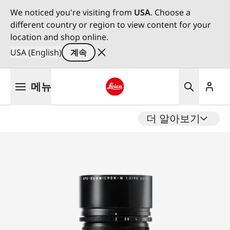
We noticed you're visiting from
USA
. Choose a
different country or region to view content for your
location and shop online.
USA (English)
계속
주
메뉴
요
콘
Leica logo - Home
텐
더 알아보기
츠
로
건
너
뛰
기