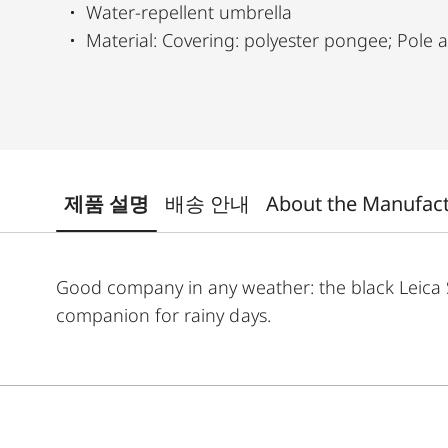
Water-repellent umbrella
Material: Covering: polyester pongee; Pole a
제품 설명
배송 안내
About the Manufac
Good company in any weather: the black Leica St
companion for rainy days.