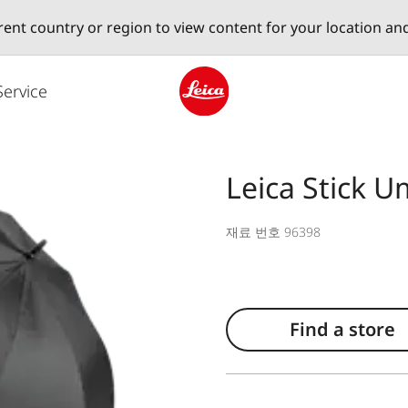
erent country or region to view content for your location an
Service
Leica logo - Home
Leica Stick U
재료 번호 96398
Find a store