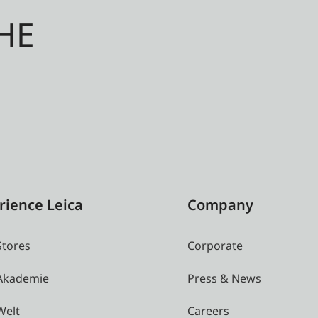
HE
rience Leica
Company
Stores
Corporate
 Akademie
Press & News
Welt
Careers