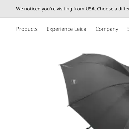
We noticed you're visiting from
USA
. Choose a diff
주
요
Products
Experience Leica
Company
콘
텐
츠
로
건
너
뛰
기