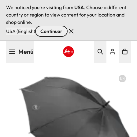
We noticed you're visiting from
USA
. Choose a different
country or region to view content for your location and
shop online.
USA (English)
Continuar
Pasar
Menú
al
contenido
Leica logo - Home
principal