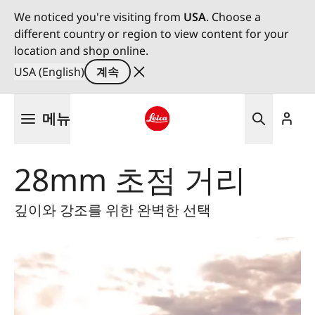
We noticed you're visiting from
USA
. Choose a
different country or region to view content for your
location and shop online.
USA (English)
계속
주
메뉴
요
콘
Leica logo - Home
텐
28mm 초점 거리
츠
로
건
깊이와 강조를 위한 완벽한 선택
너
뛰
기